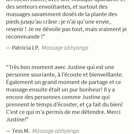
des senteurs envoûtantes, et surtout des
massages savamment dosés de la plante des
pieds jusqu’au crâne : je n’ai qu’une envie,
revenir ! Je ne dévoile pas tout, mais vraiment je
recommande !”
— Patricia LP.
Massage abhyanga
“Très bon moment avec Justine qui est une
personne souriante, à l’écoute et bienveillante.
Également un grand moment de partage et ce
massage ensuite était un pur bonheur! Il y a
encore des personnes comme Justine qui
prennent le temps d’écouter, et ça fait du bien!
C’est ce qui m’a permis de me détendre. Merci
Justine!”
— Tess M.
Massage abhyanga