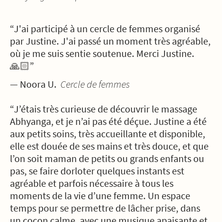
“J'ai participé à un cercle de femmes organisé
par Justine. J'ai passé un moment très agréable,
où je me suis sentie soutenue. Merci Justine.
🙏🏻”
— Noora U.
Cercle de femmes
“J’étais très curieuse de découvrir le massage
Abhyanga, et je n’ai pas été déçue. Justine a été
aux petits soins, très accueillante et disponible,
elle est douée de ses mains et très douce, et que
l’on soit maman de petits ou grands enfants ou
pas, se faire dorloter quelques instants est
agréable et parfois nécessaire à tous les
moments de la vie d’une femme. Un espace
temps pour se permettre de lâcher prise, dans
un cocon calme, avec une musique apaisante et