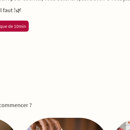
l faut !🌿
ique de 10min
e commencer ?