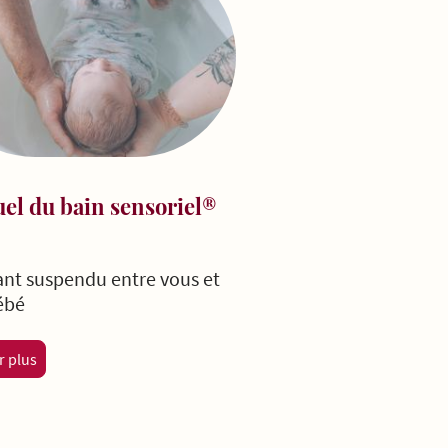
uel du bain sensoriel®
ant suspendu entre vous et
ébé
r plus