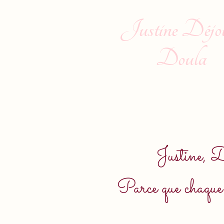
Justine Déjo
Doula
Justine, D
Parce que chaque 