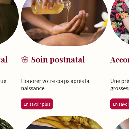
🌸
Soin postnatal
al
Acco
Honorer votre corps après la
Une pré
que
naissance
grosses
En savoir plus
En savoi