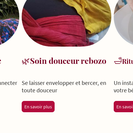
e
🌿
🛁
Soin douceur rebozo
Rit
nnecter
Se laisser envelopper et bercer, en
Un inst
toute douceur
votre b
En savoir plus
En savoi