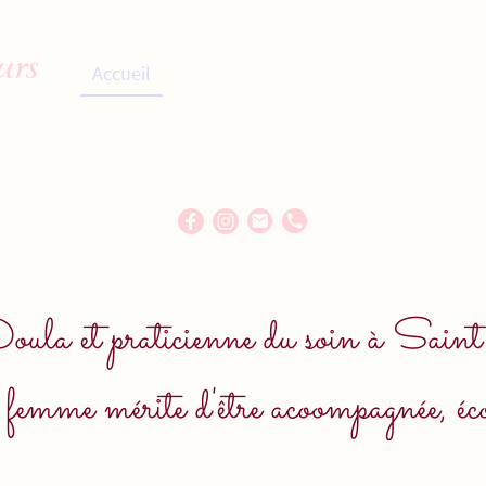
urs
Accueil
Qui suis-je ?
Accompagnements 
Rebozo
Accompagner bébé
Contact
oula et praticienne du soin à Sai
femme mérite d'être acoompagnée, écou