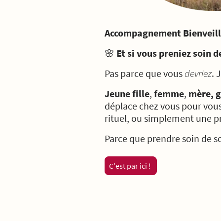
Accompagnement Bienveilla
🌸
Et si vous preniez soin d
Pas parce que vous
devriez
. 
Jeune fille
,
femme
,
mère,
g
déplace chez vous pour vou
rituel, ou simplement une pr
Parce que prendre soin de soi
C'est par ici !