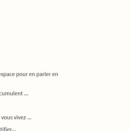
espace pour en parler en
cumulent ...
ous vivez ...
fier...