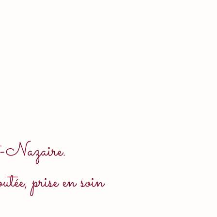
doula
Massages
nt-Nazaire.
tée, prise en soin