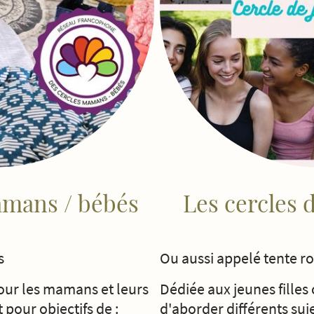
amans / bébés
Les cercles d
s
Ou aussi appelé tente r
our les mamans et leurs
Dédiée aux jeunes filles
t pour objectifs de :
d'aborder différents suje