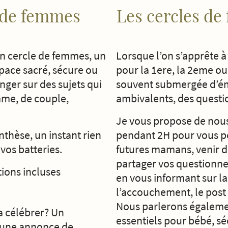
 de femmes
Les cercles d
n cercle de femmes, un
Lorsque l’on s’apprête à
space sacré, sécure ou
pour la 1ere, la 2eme ou 
ger sur des sujets qui
souvent submergée d’ém
mme, de couple,
ambivalents, des questi
Je vous propose de nous
thèse, un instant rien
pendant 2H pour vous po
vos batteries.
futures mamans, venir 
partager vos questionne
ations incluses
en vous informant sur la
l’accouchement, le post 
Nous parlerons égalemen
a célébrer? Un
essentiels pour bébé, sé
, une annonce de