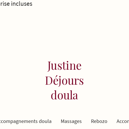
rise incluses
Justine
Déjours
doula
ccompagnements doula
Massages
Rebozo
Acco