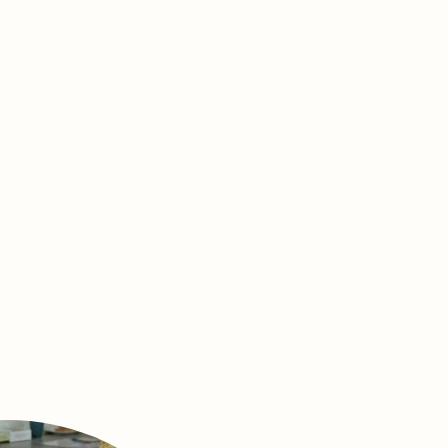
doula
Massages