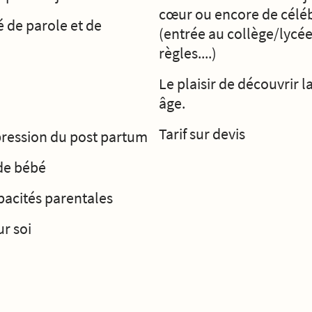
cœur ou encore de céléb
é de parole et de
(entrée au collège/lycée
règles....)
Le plaisir de découvrir l
âge.
Tarif sur devis
pression du post partum
de bébé
pacités parentales
r soi