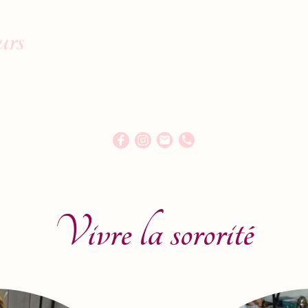
urs
Accueil
Qui suis-je ?
Accompagnements 
Rebozo
Accompagner bébé
Contact
Vivre la sororité